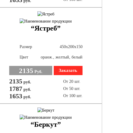
руб.
“Ястреб”
Размер
450х200х150
Цвет
оранж., желтый, белый
2135
Заказать
Руб.
2135
От 20 шт.
руб.
1787
От 50 шт.
руб.
1653
От 100 шт.
руб.
“Беркут”