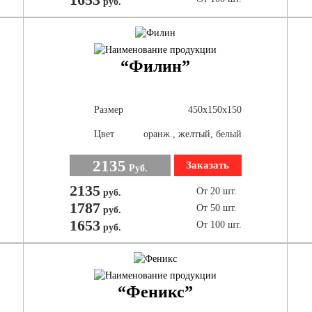
руб.
“Филин”
Размер
450х150х150
Цвет
оранж., желтый, белый
2135
Заказать
Руб.
2135
От 20 шт.
руб.
1787
От 50 шт.
руб.
1653
От 100 шт.
руб.
“Феникс”