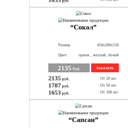
руб.
“Сокол”
Размер
450х200х150
Цвет
оранж., желтый, белый
2135
Заказать
Руб.
2135
От 20 шт.
руб.
1787
От 50 шт.
руб.
1653
От 100 шт.
руб.
“Сапсан”