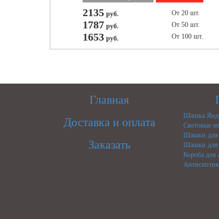
2135
От 20 шт.
руб.
1787
От 50 шт.
руб.
1653
От 100 шт.
руб.
Главная
Шашка Янде
Доставка и оплата
Световые ко
Шашки для 
Заказать
Шашки для 
Короба для
Антисептик