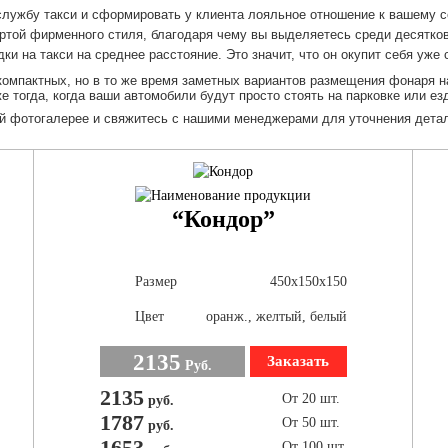
НАШ БЛОГ
лужбу такси и сформировать у клиента лояльное отношение к вашему с
ФОТО
ртой фирменного стиля, благодаря чему вы выделяетесь среди десятков
 на такси на среднее расстояние. Это значит, что он окупит себя уже с
ВИДЕО
компактных, но в то же время заметных вариантов размещения фонаря 
ДОП. УСЛУГИ
 тогда, когда ваши автомобили будут просто стоять на парковке или езд
й фотогалерее и свяжитесь с нашими менеджерами для уточнения детал
СЕРТИФИКАТЫ
КОНТАКТЫ
ЗАКАЗАТЬ
“Кондор”
Размер
450х150х150
Цвет
оранж., желтый, белый
2135
Заказать
Руб.
2135
От 20 шт.
руб.
1787
От 50 шт.
руб.
1653
От 100 шт.