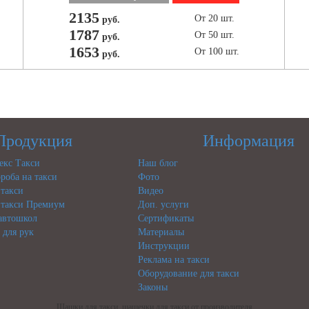
2135
От 20 шт.
руб.
1787
От 50 шт.
руб.
1653
От 100 шт.
руб.
Продукция
Информация
кс Такси
Наш блог
роба на такси
Фото
такси
Видео
такси Премиум
Доп. услуги
 автошкол
Сертификаты
 для рук
Материалы
Инструкции
Реклама на такси
Оборудование для такси
Законы
Шашки для такси, шашечки для такси от производителя