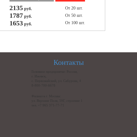
2135
От 20 шт.
руб.
1787
От 50 шт.
руб.
1653
От 100 шт.
руб.
Контакты
Головное предприятие: Россия,
г. Ижевск,
с. Первомайский, ул. Сабурова, 4
8-800-700-6678
Филиал в г. Москва:
ул. Верхние Поля, 59Г, строение 1
тел. +7 965 371-77-71