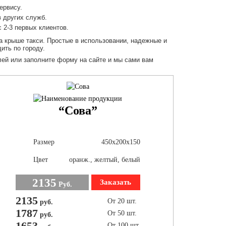
ервису.
 других служб.
 2-3 первых клиентов.
на крыше
такси. Простые в использовании, надежные и
ить по городу.
ей или заполните форму на сайте и мы сами вам
“Сова”
Размер
450х200х150
Цвет
оранж., желтый, белый
2135
Заказать
Руб.
2135
От 20 шт.
руб.
1787
От 50 шт.
руб.
1653
От 100 шт.