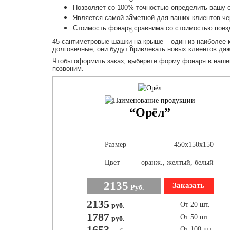
Позволяет со 100% точностью определить вашу с
Является самой заметной для ваших клиентов че
Стоимость фонаря сравнима со стоимостью поездки
45-сантиметровые шашки на крыше – один из наиболее 
долговечные, они будут привлекать новых клиентов даже
Чтобы оформить заказ, выберите форму фонаря в наше
позвоним.
“Орёл”
Размер
450х150х150
Цвет
оранж., желтый, белый
2135
Заказать
Руб.
2135
От 20 шт.
руб.
1787
От 50 шт.
руб.
1653
От 100 шт.