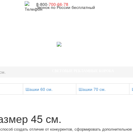
8-800-
700-66-78
Звонок по России бесплатный
ГЛАВНАЯ
ПРОДУКЦИЯ
ШАШКА ЯНДЕКС ТАКСИ
см.
СВЕТОВЫЕ РЕКЛАМНЫЕ КОРОБА
ШАШКИ ДЛЯ ТАКСИ
Шашки 60 см.
Шашки 70 см.
ШАШКИ ДЛЯ ТАКСИ ПРЕМИУМ
КОРОБА ДЛЯ АВТОШКОЛ
АНТИСЕПТИК ДЛЯ РУК
азмер 45 см.
ДОСТАВКА И ОПЛАТА
ИНФОРМАЦИЯ
 способ создать отличие от конкурентов, сформировать дополнительное 