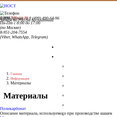
8-800-
700-66-78
558963@nost.ru
8 (499) 490-64-96
Звонок по России бесплатный
Пн-Пт с 8:00 до 17:00
(по Москве)
8-951-204-7554
(Viber, WhatsApp, Telegram)
Главная
Информация
Материалы
Материалы
Поликарбонат
Описание материала, используемого при производстве шашек