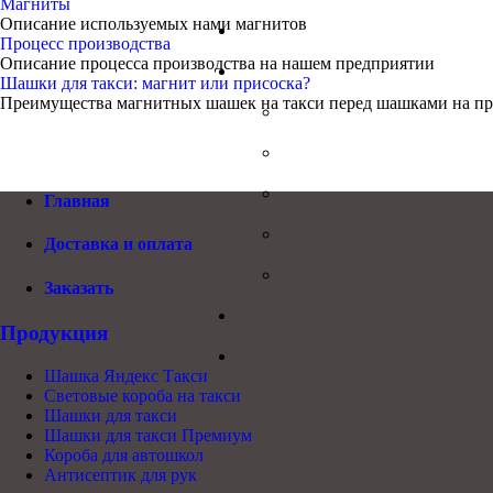
Магниты
Описание используемых нами магнитов
Процесс производства
Описание процесса производства на нашем предприятии
Шашки для такси: магнит или присоска?
Преимущества магнитных шашек на такси перед шашками на пр
Главная
Доставка и оплата
Заказать
Продукция
Шашка Яндекс Такси
Световые короба на такси
Шашки для такси
Шашки для такси Премиум
Короба для автошкол
Антисептик для рук