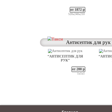
от 1872 р
520х240х210
Антисептик для рук
“АНТИСЕПТИК ДЛЯ
“АНТИ
РУК”
от 200 р
1х1х1