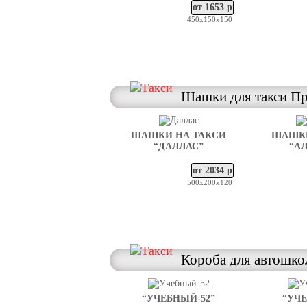
от 1653 р
450х150х150
Шашки для такси П
ШАШКИ НА ТАКСИ
ШАШКИ
“ДАЛЛАС”
“А
от 2034 р
500х200х120
Короба для автошко
“УЧЕБНЫЙ-52”
“УЧЕ