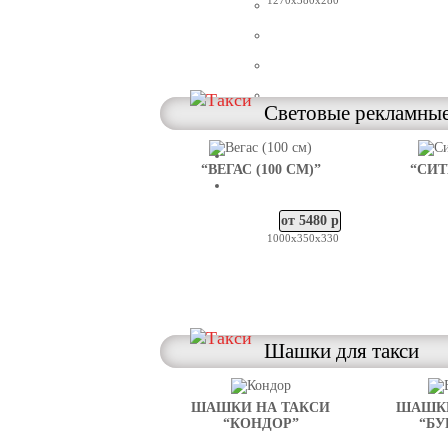
1270х380х280
Световые рекламные
“ВЕГАС (100 СМ)”
“СИТ
от 5480 р
1000х350х330
Шашки для такси
ШАШКИ НА ТАКСИ
ШАШКИ
“КОНДОР”
“БУ