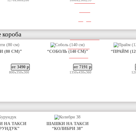
1270х380х280
1000х230х235
НАШ БЛОГ
ФОТО
ВИДЕО
ДОП. УСЛУГИ
 короба
СЕРТИФИКАТЫ
КОНТАКТЫ
И (80 СМ)”
“СОБОЛЬ (140 СМ)”
“ПРАЙМ (12
ЗАКАЗАТЬ
от 3490 р
от 7191 р
800х350х300
1350х430х360
12
 НА ТАКСИ
ШАШКИ НА ТАКСИ
РУНДУК”
“КОЛИБРИ 38”