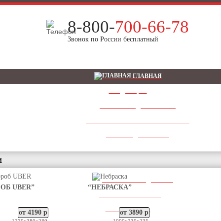
8-800-
700-66-78
Звонок по России бесплатный
ГЛАВНАЯ
ПРОДУКЦИЯ
ШАШКА ЯНДЕКС ТАКСИ
СВЕТОВЫЕ РЕКЛАМНЫЕ КОРОБА
ШАШКИ ДЛЯ ТАКСИ
ШАШКИ ДЛЯ ТАКСИ ПРЕМИУМ
и
КОРОБА ДЛЯ АВТОШКОЛ
АНТИСЕПТИК ДЛЯ РУК
ОБ UBER”
“НЕБРАСКА”
ДОСТАВКА И ОПЛАТА
ИНФОРМАЦИЯ
от 4190 р
от 3890 р