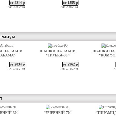
от 2214 р
от 1555 р
600х200х220
380х120х140
ремиум
 НА ТАКСИ
ШАШКИ НА ТАКСИ
ШАШКИ НА 
ЛАБАМА”
“ТРУБКА-90”
“КОМФО
от 2034 р
от 2962 р
520х200х140
900х250х280
3
л
БНЫЙ-30”
“УЧЕБНЫЙ-70”
“ПИРАМИД