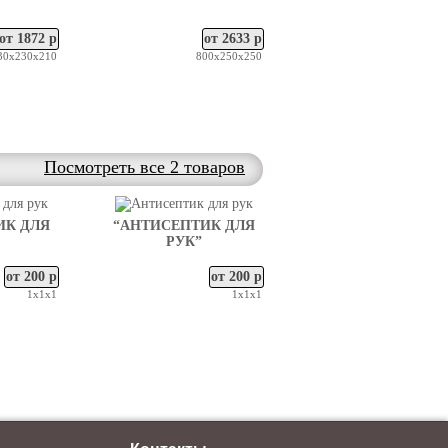
от 1872 р
от 2633 р
30х230х210
800х250х250
Посмотреть все 2 товаров
ИК ДЛЯ
“АНТИСЕПТИК ДЛЯ
РУК”
от 200 р
от 200 р
1х1х1
1х1х1