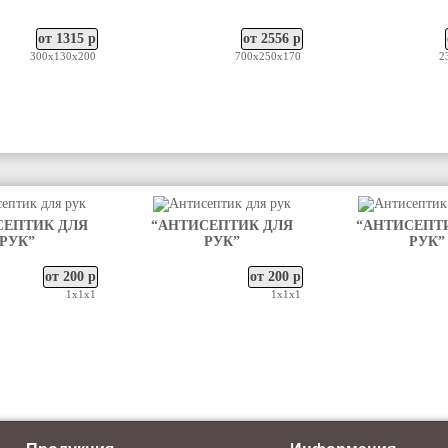
от 1315 р
от 2556 р
300х130х200
700х250х170
2
СЕПТИК ДЛЯ
“АНТИСЕПТИК ДЛЯ
“АНТИСЕПТ
РУК”
РУК”
РУК”
от 200 р
от 200 р
1х1х1
1х1х1