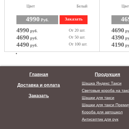
Цвет
Белый
Цве
4990
46
Заказать
Руб.
4990
4690
От 20 шт.
руб.
ру
4690
4390
От 50 шт.
руб.
ру
4490
4190
От 100 шт.
руб.
ру
Главная
Продукция
Шашка Яндекс Такси
Доставка и оплата
Световые короба на так
Заказать
Шашки для такси
Шашки для такси Преми
Короба для автошкол
Антисептик для рук