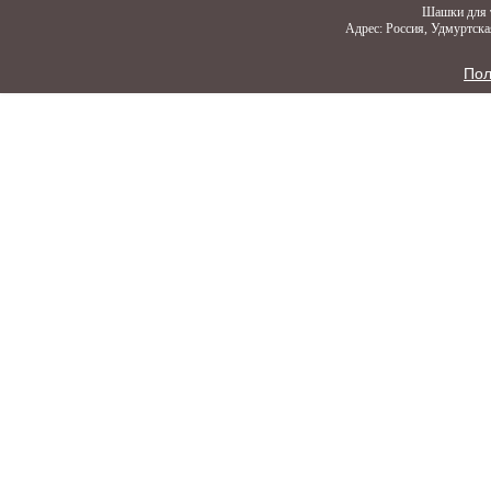
Шашки для т
Адрес: Россия, Удмуртская
Пол