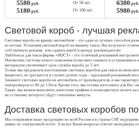
5580
6380
От 50 шт.
руб.
руб
5180
5980
От 100 шт.
руб.
руб
Световой короб - лучшая рек
Световые короба на крышу автомобиля – это один из лучших способов разм
из потока. Установив световой короб на машину такси, Вы получаете отли
собственную рекламу или сдавать короб в аренду рекламодателю.
Лайтбоксы для такси фирмы «НОСТ» - это отличный рекламный инструмент!
Магнитные системы нового поколения позволяют снимать и устанавливать 
материалов увеличивает срок службы короба до 5 лет.
Только мы предлагаем изготовление световых коробов для такси из монолит
выцветает, не трескается и служит долгие годы – идеальный рекламный нос
Закажите световые короба на автомобиль от производителя, и мы гарантиру
типоразмеров от 80 до 136см. Кроме того, мы готовы изготовить для Вас св
Также, мы можем выполнить нанесение графики и полноцветную печать на св
на установку которого уйдут считанные минуты.
Доставка световых коробов по
Мы отправляем нашу продукцию по всей России и в страны СНГ ведущими т
заявку по электронной почте. А на все Ваши вопросы ответят менеджеры от