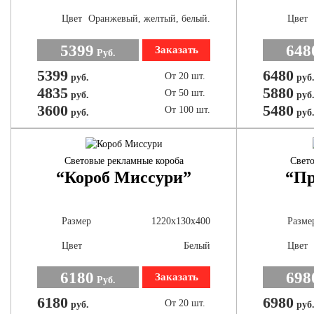
Цвет
Оранжевый, желтый, белый.
Цвет
5399
648
Заказать
Руб.
5399
6480
От 20 шт.
руб.
руб
4835
5880
От 50 шт.
руб.
руб
3600
5480
От 100 шт.
руб.
руб
Световые рекламные короба
Свето
“Короб Миссури”
“Пр
Размер
1220х130х400
Разме
Цвет
Белый
Цвет
6180
698
Заказать
Руб.
6180
6980
От 20 шт.
руб.
руб