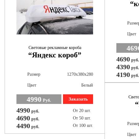
“к
Разме
Цвет
469
Световые рекламные короба
“Яндекс короб”
4690
руб
4390
руб
4190
Размер
1270х380х280
руб
Цвет
Белый
Свето
4990
Заказать
Руб.
“
4990
От 20 шт.
руб.
4690
От 50 шт.
руб.
Разме
4490
От 100 шт.
руб.
Цвет