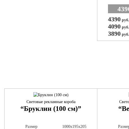
439
4390
руб
4090
руб
3890
руб
Световые рекламные короба
Свето
“Бруклин (100 см)”
“Ве
Размер
1000х195х205
Разме