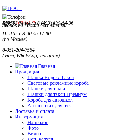
8-800-
700-66-78
558963@nost.ru
8 (499) 490-64-96
Звонок по России бесплатный
Пн-Пт с 8:00 до 17:00
(по Москве)
8-951-204-7554
(Viber, WhatsApp, Telegram)
Главная
Продукция
Шашка Яндекс Такси
Световые рекламные короба
Шашки для такси
Шашки для такси Премиум
Короба для автошкол
Антисептик для рук
Доставка и оплата
Информация
Наш блог
Фото
Видео
Доп. услуги