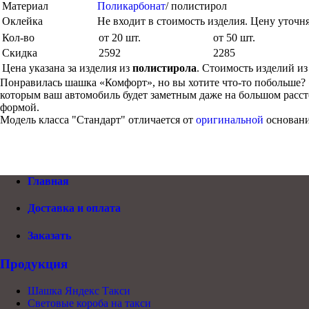
Материал
Поликарбонат
/ полистирол
Оклейка
Не входит в стоимость изделия. Цену уточн
Кол-во
от 20 шт.
от 50 шт.
Скидка
2592
2285
Цена указана за изделия из
полистирола
. Стоимость изделий и
Понравилась шашка «Комфорт», но вы хотите что-то побольше? «
которым ваш автомобиль будет заметным даже на большом рассто
формой.
Модель класса "Стандарт" отличается от
оригинальной
основани
Главная
Доставка и оплата
Заказать
Продукция
Шашка Яндекс Такси
Световые короба на такси