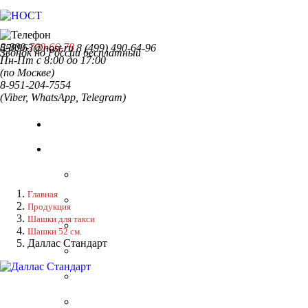
8-800-
700-66-78
558963@nost.ru
8 (499) 490-64-96
Звонок по России бесплатный
Пн-Пт с 8:00 до 17:00
(по Москве)
8-951-204-7554
(Viber, WhatsApp, Telegram)
Главная
Продукция
Шашки для такси
Шашки 52 см.
Даллас Стандарт