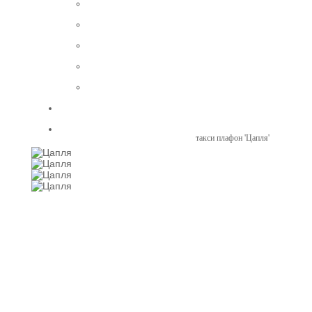
такси плафон 'Цапля'