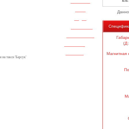
НАШ БЛОГ
ФОТО
Данно
ВИДЕО
Специфик
ДОП. УСЛУГИ
СЕРТИФИКАТЫ
Габар
(Д 
КОНТАКТЫ
Магнитная 
ЗАКАЗАТЬ
 на такси 'Барсук'
По
М