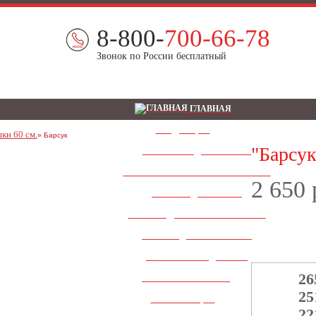
8-800-
700-66-78
Звонок по России бесплатный
ГЛАВНАЯ
ПРОДУКЦИЯ
ки 60 см.
Барсук
"Барсук
ШАШКА ЯНДЕКС ТАКСИ
СВЕТОВЫЕ РЕКЛАМНЫЕ КОРОБА
2 650 
ШАШКИ ДЛЯ ТАКСИ
ШАШКИ ДЛЯ ТАКСИ ПРЕМИУМ
КОРОБА ДЛЯ АВТОШКОЛ
АНТИСЕПТИК ДЛЯ РУК
26
ДОСТАВКА И ОПЛАТА
25
ИНФОРМАЦИЯ
22