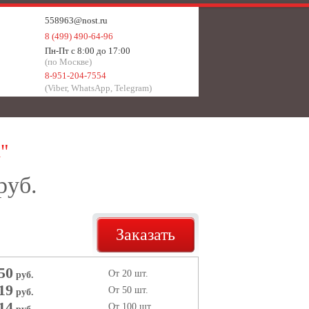
558963@nost.ru
8 (499) 490-64-96
Пн-Пт с 8:00 до 17:00
(по Москве)
8-951-204-7554
(Viber, WhatsApp, Telegram)
"
руб.
Заказать
50
От 20 шт.
руб.
19
От 50 шт.
руб.
14
От 100 шт.