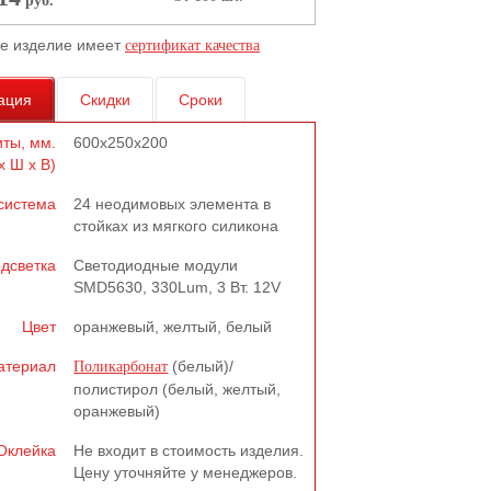
руб.
е изделие имеет
сертификат качества
ация
Скидки
Сроки
иты, мм.
600х250х200
х Ш х В)
система
24 неодимовых элемента в
стойках из мягкого силикона
дсветка
Светодиодные модули
SMD5630, 330Lum, 3 Вт. 12V
Цвет
оранжевый, желтый, белый
атериал
(белый)/
Поликарбонат
полистирол (белый, желтый,
оранжевый)
Оклейка
Не входит в стоимость изделия.
Цену уточняйте у менеджеров.