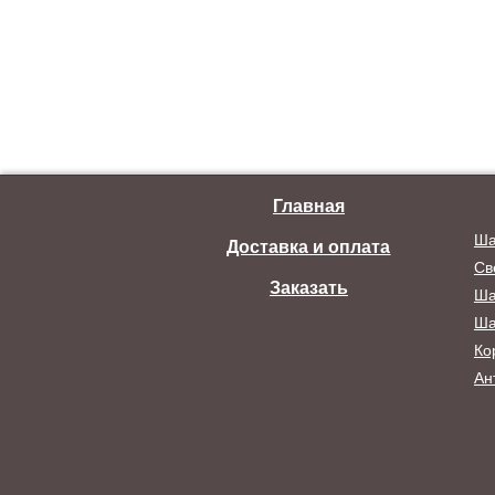
Главная
Ша
Доставка и оплата
Св
Заказать
Ша
Ша
Ко
Ан