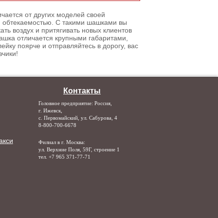
ичается от других моделей своей
 обтекаемостью. С такими шашками вы
ать воздух и притягивать новых клиентов
Шашка отличается крупными габаритами,
ейку поярче и отправляйтесь в дорогу, вас
зчики!
Контакты
Головное предприятие: Россия,
г. Ижевск,
с. Первомайский, ул. Сабурова, 4
8-800-700-6678
акси
Филиал в г. Москва:
ул. Верхние Поля, 59Г, строение 1
тел. +7 965 371-77-71