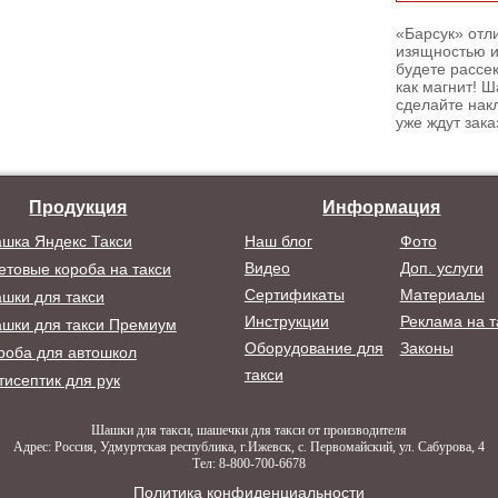
«Барсук» отл
изящностью и
будете рассек
как магнит! 
сделайте накл
уже ждут зака
Продукция
Информация
шка Яндекс Такси
Наш блог
Фото
Видео
Доп. услуги
етовые короба на такси
Сертификаты
Материалы
шки для такси
Инструкции
Реклама на т
шки для такси Премиум
Оборудование для
Законы
роба для автошкол
такси
тисептик для рук
Шашки для такси, шашечки для такси от производителя
Адрес: Россия, Удмуртская республика, г.Ижевск, с. Первомайский, ул. Сабурова, 4
Тел: 8-800-700-6678
Политика конфиденциальности