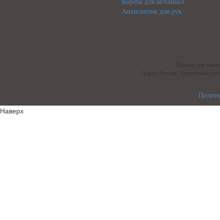
Короба для автошкол
Антисептик для рук
Шашки для такси,
Адрес: Россия, Удмуртская респ
Полити
Наверх