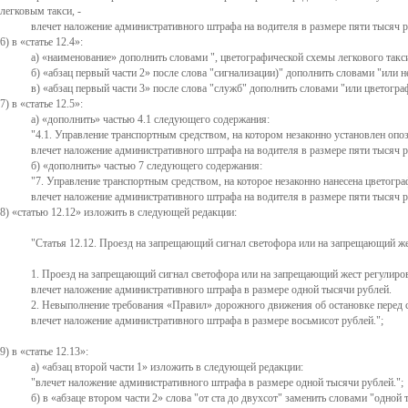
легковым такси, -
влечет наложение административного штрафа на водителя в размере пяти тысяч р
6) в
статье 12.4
:
а)
наименование
дополнить словами ", цветографической схемы легкового такс
б)
абзац первый части 2
после слова "сигнализации)" дополнить словами "или н
в)
абзац первый части 3
после слова "служб" дополнить словами "или цветогра
7) в
статье 12.5
:
а)
дополнить
частью 4.1 следующего содержания:
"4.1. Управление транспортным средством, на котором незаконно установлен оп
влечет наложение административного штрафа на водителя в размере пяти тысяч 
б)
дополнить
частью 7 следующего содержания:
"7. Управление транспортным средством, на которое незаконно нанесена цветограф
влечет наложение административного штрафа на водителя в размере пяти тысяч р
8)
статью 12.12
изложить в следующей редакции:
"Статья 12.12. Проезд на запрещающий сигнал светофора или на запрещающий ж
1. Проезд на запрещающий сигнал светофора или на запрещающий жест регулировщ
влечет наложение административного штрафа в размере одной тысячи рублей.
2. Невыполнение требования
Правил
дорожного движения об остановке перед 
влечет наложение административного штрафа в размере восьмисот рублей.";
9) в
статье 12.13
:
а)
абзац второй части 1
изложить в следующей редакции:
"влечет наложение административного штрафа в размере одной тысячи рублей.";
б) в
абзаце втором части 2
слова "от ста до двухсот" заменить словами "одной 