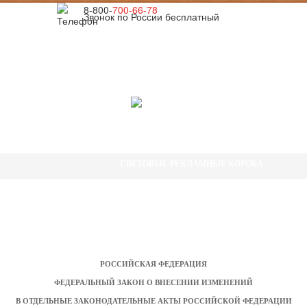
8-800-
700-66-78
Звонок по России бесплатный
ГЛАВНАЯ
ПРОДУКЦИЯ
ШАШКА ЯНДЕКС ТАКСИ
СВЕТОВЫЕ РЕКЛАМНЫЕ КОРОБА
ШАШКИ ДЛЯ ТАКСИ
ШАШКИ ДЛЯ ТАКСИ ПРЕМИУМ
КОРОБА ДЛЯ АВТОШКОЛ
АНТИСЕПТИК ДЛЯ РУК
РОССИЙСКАЯ ФЕДЕРАЦИЯ
ДОСТАВКА И ОПЛАТА
ФЕДЕРАЛЬНЫЙ ЗАКОН О ВНЕСЕНИИ ИЗМЕНЕНИЙ
ИНФОРМАЦИЯ
В ОТДЕЛЬНЫЕ ЗАКОНОДАТЕЛЬНЫЕ АКТЫ РОССИЙСКОЙ ФЕДЕРАЦИИ