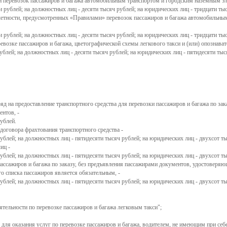
и перевозок пассажиров и багажа автомобильным транспортом и городским наземным эл
 рублей; на должностных лиц - десяти тысяч рублей; на юридических лиц - тридцати ты
тчетности, предусмотренных
Правилами
перевозок пассажиров и багажа автомобильны
 рублей; на должностных лиц - десяти тысяч рублей; на юридических лиц - тридцати ты
ревозке пассажиров и багажа, цветографической схемы легкового такси и (или) опознава
блей; на должностных лиц - десяти тысяч рублей; на юридических лиц - пятидесяти тыс
ряд на предоставление транспортного средства для перевозки пассажиров и багажа по за
нтов, -
ублей.
 договора фрахтования транспортного средства -
ублей; на должностных лиц - пятидесяти тысяч рублей; на юридических лиц - двухсот ты
иц -
ублей; на должностных лиц - пятидесяти тысяч рублей; на юридических лиц - двухсот ты
пассажиров и багажа по заказу, без предъявления пассажирами документов, удостоверяющ
о списка пассажиров является обязательным, -
блей; на должностных лиц - пятидесяти тысяч рублей; на юридических лиц - двухсот ты
ятельности по перевозке пассажиров и багажа легковым такси";
для оказания услуг по перевозке пассажиров и багажа, водителем, не имеющим при себе