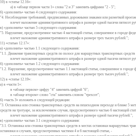
10) в
статье 12.16
:
а) в
абзаце первом части 1
слова "2 и 3" заменить цифрами "2 - 5";
б)
дополнить
частью 4 следующего содержания:
"4. Несоблюдение требований, предписанных дорожными знаками или разметкой проезже
влечет наложение административного штрафа в размере одной тысячи пятисот руб
в)
дополнить
частью 5 следующего содержания:
"5. Нарушение, предусмотренное частью 4 настоящей статьи, совершенное в городе фед
влечет наложение административного штрафа в размере трех тысяч рублей.";
11)
статью 12.17
:
а)
дополнить
частью 1.1 следующего содержания:
"1.1. Движение транспортных средств по полосе для маршрутных транспортных средств 
влечет наложение административного штрафа в размере одной тысячи пятисот руб
б)
дополнить
частью 1.2 следующего содержания:
"1.2. Нарушение, предусмотренное частью 1.1 настоящей статьи, совершенное в городе 
влечет наложение административного штрафа в размере трех тысяч рублей.";
12) в
статье 12.19
:
а) в
части 1
:
в
абзаце первом
цифру "4" заменить цифрой "6";
в
абзаце втором
слово "ста" заменить словом "трехсот";
б)
часть 3
изложить в следующей редакции:
"3. Остановка или стоянка транспортных средств на пешеходном переходе и ближе 5 ме
средств на тротуаре, за исключением случая, предусмотренного частью 6 настоящей стать
влечет наложение административного штрафа в размере одной тысячи рублей.";
в)
дополнить
частью 3.1 следующего содержания:
"3.1. Остановка или стоянка транспортных средств в местах остановки маршрутных тр
остановки и случаев, предусмотренных частями 4 и 6 настоящей статьи, -