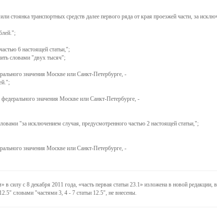
 или стоянка транспортных средств далее первого ряда от края проезжей части, за иск
лей.";
астью 6 настоящей статьи,";
ить словами "двух тысяч";
ерального значения Москве или Санкт-Петербурге, -
й.";
е федерального значения Москве или Санкт-Петербурге, -
ловами "за исключением случая, предусмотренного частью 2 настоящей статьи,";
ерального значения Москве или Санкт-Петербурге, -
м
в силу с 8 декабря 2011 года,
часть первая статьи 23.1
изложена в новой редакции, в 
2.5" словами "частями 3, 4 - 7 статьи 12.5", не внесены.