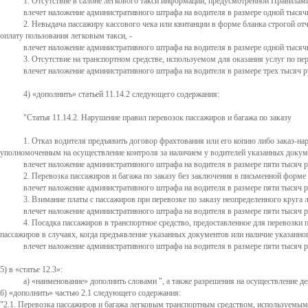
1. Отсутствие в салоне легкового такси информации, предусмотренной Правилам
влечет наложение административного штрафа на водителя в размере одной тысячи
2. Невыдача пассажиру кассового чека или квитанции в форме бланка строгой о
оплату пользования легковым такси, -
влечет наложение административного штрафа на водителя в размере одной тысячи
3. Отсутствие на транспортном средстве, используемом для оказания услуг по пе
влечет наложение административного штрафа на водителя в размере трех тысяч ру
4)
дополнить
статьей 11.14.2 следующего содержания:
"Статья 11.14.2. Нарушение правил перевозок пассажиров и багажа по заказу
1. Отказ водителя предъявить договор фрахтования или его копию либо заказ-на
уполномоченным на осуществление контроля за наличием у водителей указанных докуме
влечет наложение административного штрафа на водителя в размере пяти тысяч р
2. Перевозка пассажиров и багажа по заказу без заключения в письменной форме
влечет наложение административного штрафа на водителя в размере пяти тысяч р
3. Взимание платы с пассажиров при перевозке по заказу неопределенного круга л
влечет наложение административного штрафа на водителя в размере пяти тысяч р
4. Посадка пассажиров в транспортное средство, предоставленное для перевозки 
пассажиров в случаях, когда предъявление указанных документов или наличие указанног
влечет наложение административного штрафа на водителя в размере пяти тысяч ру
5) в
статье 12.3
:
а)
наименование
дополнить словами ", а также разрешения на осуществление де
б)
дополнить
частью 2.1 следующего содержания:
"2.1. Перевозка пассажиров и багажа легковым транспортным средством, используемым 