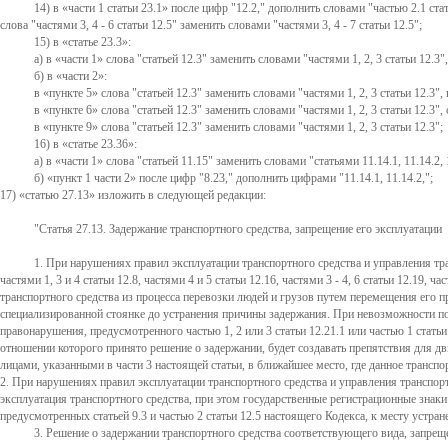
14) в
части 1 статьи 23.1
после цифр "12.2," дополнить словами "частью 2.1 стать
слова "частями 3, 4 - 6 статьи 12.5" заменить словами "частями 3, 4 - 7 статьи 12.5";
15) в
статье 23.3
:
а) в
части 1
слова "статьей 12.3" заменить словами "частями 1, 2, 3 статьи 12.
б) в
части 2
:
в
пункте 5
слова "статьей 12.3" заменить словами "частями 1, 2, 3 статьи 12.3
в
пункте 6
слова "статьей 12.3" заменить словами "частями 1, 2, 3 статьи 12.3", 
в
пункте 9
слова "статьей 12.3" заменить словами "частями 1, 2, 3 статьи 12.3";
16) в
статье 23.36
:
а) в
части 1
слова "статьей 11.15" заменить словами "статьями 11.14.1, 11.14.2, 
б)
пункт 1 части 2
после цифр "8.23," дополнить цифрами "11.14.1, 11.14.2,";
17)
статью 27.13
изложить в следующей редакции:
"Статья 27.13. Задержание транспортного средства, запрещение его эксплуатации
1. При нарушениях правил эксплуатации транспортного средства и управления транс
частями 1, 3 и 4 статьи 12.8, частями 4 и 5 статьи 12.16, частями 3 - 4, 6 статьи 12.19,
транспортного средства из процесса перевозки людей и грузов путем перемещения его 
специализированной стоянке до устранения причины задержания. При невозможности по
правонарушения, предусмотренного частью 1, 2 или 3 статьи 12.21.1 или частью 1 стат
отношении которого принято решение о задержании, будет создавать препятствия для 
лицами, указанными в части 3 настоящей статьи, в ближайшее место, где данное транспор
2. При нарушениях правил эксплуатации транспортного средства и управления транспортны
эксплуатация транспортного средства, при этом государственные регистрационные знак
предусмотренных статьей 9.3 и частью 2 статьи 12.5 настоящего Кодекса, к месту устра
3. Решение о задержании транспортного средства соответствующего вида, запр