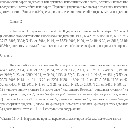
способности дорог федеральными органами исполнительной власти, органами исполнит
владельцами автомобильных дорог. Парковки (парковочные места) в границах населен
деятельности в Российской Федерации и о внесении изменений в отдельные законодатель
Статья 2
Подпункт 11 пункта 2 статьи 26.3
Федерального закона от 6 октября 1999 года
(Собрание законодательства Российской Федерации, 1999, N 42, ст. 5005; 2003, N 27, ст. 2709; 
3747, 3805, 3808; N 43, ст. 5084; N 46, ст. 5553; 2008, N 29, ст. 3418; N 30, ст. 3613, 3616; 
6984) дополнить словами ", включая создание и обеспечение функционирования парково
Статья 3
Внести в
Кодекс
Российской Федерации об административных правонарушениях (Собр
4847, 4855; 2004, N 31, ст. 3229; N 34, ст. 3529, 3533; 2005, N 1, ст. 9, 13, 45; N 10, ст. 76
ст. 2066; N 23, ст. 2380; N 31, ст. 3420, 3438, 3452; N 43, ст. 4412; N 45, ст. 4641; N 50, ст.
5553; 2008, N 18, ст. 1941; N 20, ст. 2251; N 30, ст. 3604; N 49, ст. 5745, 5748; N 52, ст. 6
52, ст. 6406, 6412; 2010, N 1, ст. 1; N 21, ст. 2525; N 23, ст. 2790; N 27, ст. 3416; N 30, с
1) в
примечании
к статье 1.5 после слов "настоящего Кодекса," дополнить словами "
транспортных средств,", слова "их фиксации" заменить словами "фиксации этих админ
2) в
части 1 статьи 2.6.1
после слов "дорожного движения" дополнить словами "и адми
транспортных средств,", слова "их фиксации" заменить словами "фиксации этих админ
3)
дополнить
статьей 11.14.1 следующего содержания:
"Статья 11.14.1. Нарушение правил перевозок пассажиров и багажа легковым такси