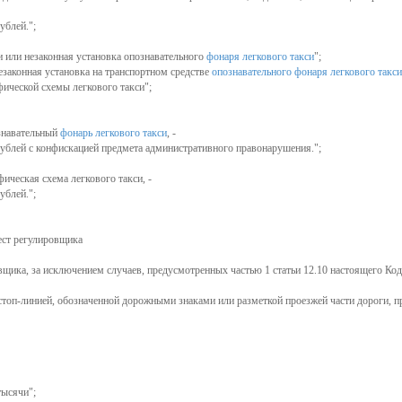
ублей.";
и или незаконная установка опознавательного
фонаря легкового такси
";
езаконная установка на транспортном средстве
опознавательного фонаря легкового такс
фической схемы легкового такси";
ознавательный
фонарь легкового такси
, -
рублей с конфискацией предмета административного правонарушения.";
ическая схема легкового такси, -
ублей.";
ест регулировщика
ика, за исключением случаев, предусмотренных частью 1 статьи 12.10 настоящего Кодек
стоп-линией, обозначенной дорожными знаками или разметкой проезжей части дороги, 
тысячи";