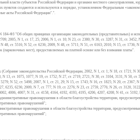
ельной власти субъектов Российской Федерации и органами местного самоуправления,
ных пунктов создаются и используются в порядке, установленном Федеральным
законом
ные акты Российской Федерации".".
 N 184-ФЗ "Об общих принципах организации законодательных (представительных) и исп
2005, N 1, ст. 17, 25; 2006, N 1, ст. 10; N 23, ст. 2380; N 30, ст. 3287; N 31, ст. 3452; N 4
N 48, ст. 5516; N 52, ст. 6236; 2009, N 48, ст. 5711; N 51, ст. 6163; 2010, N 15, ст. 1736; N 3
к (парковочных мест), предоставляемых на платной основе или без взимания платы".
ание законодательства Российской Федерации, 2002, N 1, ст. 1; N 18, ст. 1721; N 30, ст. 
3; N 13, ст. 1075, 1077; N 19, ст. 1752; N 27, ст. 2719, 2721; N 30, ст. 3104, 3131; N 50, ст. 
 5279; N 52, ст. 5498; 2007, N 1, ст. 21, 29; N 15, ст. 1743; N 16, ст. 1825; N 20, ст. 2367; N 
227, 6235, 6236; 2009, N 7, ст. 777; N 19, ст. 2276; N 23, ст. 2759, 2776; N 26, ст. 3120, 312
т. 4002, 4006, 4007; N 31, ст. 4158, 4164, 4192, 4193, 4195, 4206, 4207, 4208; N 41, ст. 5192
и административные правонарушения в области благоустройства территории, предусмотр
истративных правонарушений";
нистративные правонарушения в области благоустройства территории, предусмотренные
истративных правонарушений";