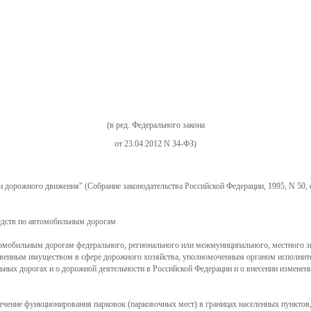
НАШ БЛОГ
ФОТО
ВИДЕО
ДОП. УСЛУГИ
СЕРТИФИКАТЫ
КОНТАКТЫ
(в ред. Федерального закона
ЗАКАЗАТЬ
от 23.04.2012 N 34-ФЗ)
и дорожного движения" (Собрание законодательства Российской Федерации, 1995, N 50, 
едств по автомобильным дорогам
омобильным дорогам федерального, регионального или межмуниципального, местного з
венным имуществом в сфере дорожного хозяйства, уполномоченным органом исполнител
ных дорогах и о дорожной деятельности в Российской Федерации и о внесении изменени
печение функционирования парковок (парковочных мест) в границах населенных пункто