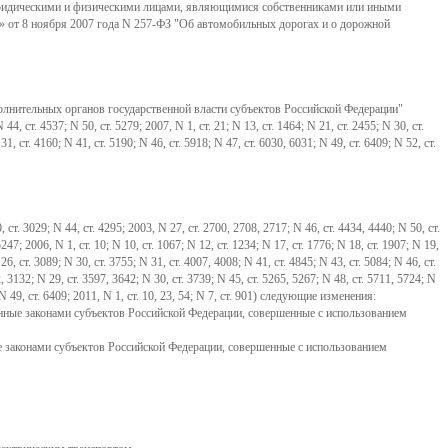
 юридическими и физическими лицами, являющимися собственниками или иными
от 8 ноября 2007 года N 257-ФЗ "Об автомобильных дорогах и о дорожной
олнительных органов государственной власти субъектов Российской Федерации"
4, ст. 4537; N 50, ст. 5279; 2007, N 1, ст. 21; N 13, ст. 1464; N 21, ст. 2455; N 30, ст.
1, ст. 4160; N 41, ст. 5190; N 46, ст. 5918; N 47, ст. 6030, 6031; N 49, ст. 6409; N 52, ст.
3029; N 44, ст. 4295; 2003, N 27, ст. 2700, 2708, 2717; N 46, ст. 4434, 4440; N 50, ст.
5247; 2006, N 1, ст. 10; N 10, ст. 1067; N 12, ст. 1234; N 17, ст. 1776; N 18, ст. 1907; N 19,
26, ст. 3089; N 30, ст. 3755; N 31, ст. 4007, 4008; N 41, ст. 4845; N 43, ст. 5084; N 46, ст.
2, 3132; N 29, ст. 3597, 3642; N 30, ст. 3739; N 45, ст. 5265, 5267; N 48, ст. 5711, 5724; N
; N 49, ст. 6409; 2011, N 1, ст. 10, 23, 54; N 7, ст. 901) следующие изменения:
енные законами субъектов Российской Федерации, совершенные с использованием
 законами субъектов Российской Федерации, совершенные с использованием