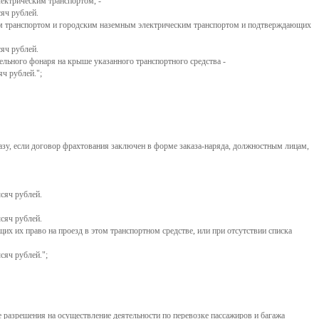
ектрическим транспортом, -
сяч рублей.
м транспортом и городским наземным электрическим транспортом и подтверждающих
сяч рублей.
тельного фонаря на крыше указанного транспортного средства -
яч рублей.";
казу, если договор фрахтования заключен в форме заказа-наряда, должностным лицам,
сяч рублей.
сяч рублей.
их их право на проезд в этом транспортном средстве, или при отсутствии списка
сяч рублей.";
 разрешения на осуществление деятельности по перевозке пассажиров и багажа