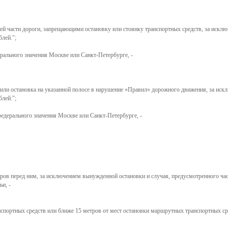
й части дороги, запрещающими остановку или стоянку транспортных средств, за исключ
лей.";
ерального значения Москве или Санкт-Петербурге, -
или остановка на указанной полосе в нарушение
Правил
дорожного движения, за исклю
лей.";
федерального значения Москве или Санкт-Петербурге, -
тров перед ним, за исключением вынужденной остановки и случая, предусмотренного ча
и, -
анспортных средств или ближе 15 метров от мест остановки маршрутных транспортных с