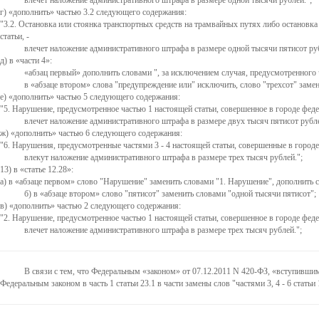
влечет наложение административного штрафа в размере одной тысячи рублей.";
г)
дополнить
частью 3.2 следующего содержания:
"3.2. Остановка или стоянка транспортных средств на трамвайных путях либо остановка
статьи, -
влечет наложение административного штрафа в размере одной тысячи пятисот руб
д) в
части 4
:
абзац первый
дополнить словами ", за исключением случая, предусмотренного ч
в
абзаце втором
слова "предупреждение или" исключить, слово "трехсот" замен
е)
дополнить
частью 5 следующего содержания:
"5. Нарушение, предусмотренное частью 1 настоящей статьи, совершенное в городе фед
влечет наложение административного штрафа в размере двух тысяч пятисот рубле
ж)
дополнить
частью 6 следующего содержания:
"6. Нарушения, предусмотренные частями 3 - 4 настоящей статьи, совершенные в город
влекут наложение административного штрафа в размере трех тысяч рублей.";
13) в
статье 12.28
:
а) в
абзаце первом
слово "Нарушение" заменить словами "1. Нарушение", дополнить с
б) в
абзаце втором
слово "пятисот" заменить словами "одной тысячи пятисот";
в)
дополнить
частью 2 следующего содержания:
"2. Нарушение, предусмотренное частью 1 настоящей статьи, совершенное в городе фед
влечет наложение административного штрафа в размере трех тысяч рублей.";
В связи с тем, что Федеральным
законом
от 07.12.2011 N 420-ФЗ,
вступивши
Федеральным законом в часть 1 статьи 23.1 в части замены слов "частями 3, 4 - 6 статьи 1