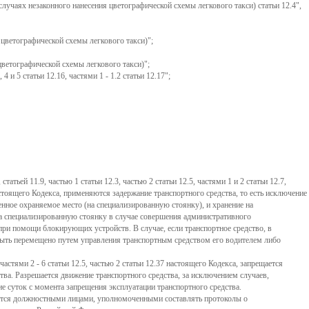
в случаях незаконного нанесения цветографической схемы легкового такси) статьи 12.4",
я цветографической схемы легкового такси)";
 цветографической схемы легкового такси)";
4 и 5 статьи 12.16, частями 1 - 1.2 статьи 12.17";
ьей 11.9, частью 1 статьи 12.3, частью 2 статьи 12.5, частями 1 и 2 статьи 12.7,
.27 настоящего Кодекса, применяются задержание транспортного средства, то есть исключение
нное охраняемое место (на специализированную стоянку), и хранение на
а специализированную стоянку в случае совершения административного
 при помощи блокирующих устройств. В случае, если транспортное средство, в
 быть перемещено путем управления транспортным средством его водителем либо
астями 2 - 6 статьи 12.5, частью 2 статьи 12.37 настоящего Кодекса, запрещается
тва. Разрешается движение транспортного средства, за исключением случаев,
ние суток с момента запрещения эксплуатации транспортного средства.
ается должностными лицами, уполномоченными составлять протоколы о