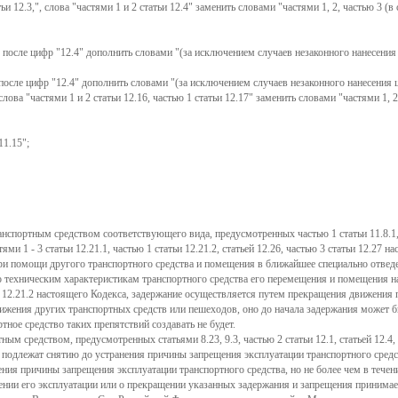
и 12.3,", слова "частями 1 и 2 статьи 12.4" заменить словами "частями 1, 2, частью 3 (
3", после цифр "12.4" дополнить словами "(за исключением случаев незаконного нанесени
", после цифр "12.4" дополнить словами "(за исключением случаев незаконного нанесения
слова "частями 1 и 2 статьи 12.16, частью 1 статьи 12.17" заменить словами "частями 1, 2, 
11.15";
портным средством соответствующего вида, предусмотренных частью 1 статьи 11.8.1, стат
 частями 1 - 3 статьи 12.21.1, частью 1 статьи 12.21.2, статьей 12.26, частью 3 статьи 12
при помощи другого транспортного средства и помещения в ближайшее специально отведе
 техническим характеристикам транспортного средства его перемещения и помещения н
ьи 12.21.2 настоящего Кодекса, задержание осуществляется путем прекращения движения
движения других транспортных средств или пешеходов, оно до начала задержания может
тное средство таких препятствий создавать не будет.
м средством, предусмотренных статьями 8.23, 9.3, частью 2 статьи 12.1, статьей 12.4, ч
и подлежат снятию до устранения причины запрещения эксплуатации транспортного средс
нения причины запрещения эксплуатации транспортного средства, но не более чем в тече
ещении его эксплуатации или о прекращении указанных задержания и запрещения приним