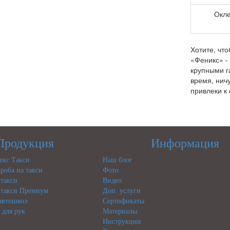
Окл
Хотите, чт
«Феникс» -
крупными г
время, ничу
привлеки к
Продукция
Информация
кс Такси
Наш блог
роба на такси
Фото
такси
Видео
такси Премиум
Доп. услуги
 автошкол
Сертификаты
 для рук
Материалы
Инструкции