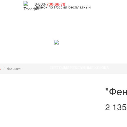
8-800-
700-66-78
Звонок по России бесплатный
ГЛАВНАЯ
ПРОДУКЦИЯ
ШАШКА ЯНДЕКС ТАКСИ
Феникс
СВЕТОВЫЕ РЕКЛАМНЫЕ КОРОБА
м.
ШАШКИ ДЛЯ ТАКСИ
ШАШКИ ДЛЯ ТАКСИ ПРЕМИУМ
"Фен
КОРОБА ДЛЯ АВТОШКОЛ
АНТИСЕПТИК ДЛЯ РУК
2 135
ДОСТАВКА И ОПЛАТА
ИНФОРМАЦИЯ