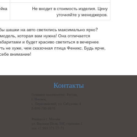
ейка
Не входит в стоимость изделия. Цену
уточняйте у менеджеров.
обы шашки на авто светились максимально ярко?
 модель, которая вам нужна! Она отличается
абаритами и будет красиво светиться в вечернее
ть не хуже, чем сказочная птица Феникс. Будь ярче,
 себе внимание!
Контакты
Головное предприятие: Россия,
г. Ижевск,
с. Первомайский, ул. Сабурова, 4
8-800-700-6678
Филиал в г. Москва:
ул. Верхние Поля, 59Г, строение 1
тел. +7 965 371-77-71