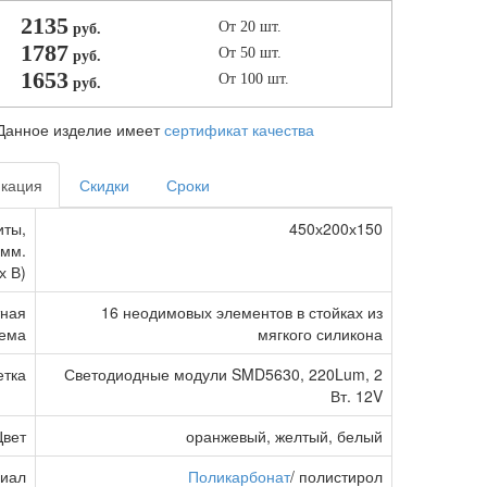
2135
От 20 шт.
руб.
1787
От 50 шт.
руб.
1653
От 100 шт.
руб.
Данное изделие имеет
сертификат качества
кация
Скидки
Сроки
иты,
450х200х150
мм.
х В)
тная
16 неодимовых элементов в стойках из
тема
мягкого силикона
етка
Светодиодные модули SMD5630, 220Lum, 2
Вт. 12V
Цвет
оранжевый, желтый, белый
иал
Поликарбонат
/ полистирол