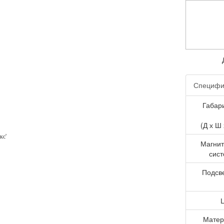
НАШ БЛОГ
ФОТО
ВИДЕО
ДОП. УСЛУГИ
СЕРТИФИКАТЫ
КОНТАКТЫ
Специфи
ЗАКАЗАТЬ
Габар
(Д х Ш 
кс'
Магни
сис
Подсв
Матер