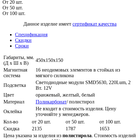
От 20 шт.
От 50 шт.
От 100 шт.
Данное изделие имеет
сертификат качества
Спецификация
Скидки
Сроки
Габариты, мм.
450х150х150
(Д х Ш х В)
Магнитная
16 неодимовых элементов в стойках из
система
мягкого силикона
Светодиодные модули SMD5630, 220Lum, 2
Подсветка
Вт. 12V
Цвет
оранжевый, желтый, белый
Материал
Поликарбонат
/ полистирол
Не входит в стоимость изделия. Цену
Оклейка
уточняйте у менеджеров.
Кол-во
от 20 шт.
от 50 шт.
от 100 шт.
Скидка
2135
1787
1653
Цена указана за изделия из
полистирола
. Стоимость изделий