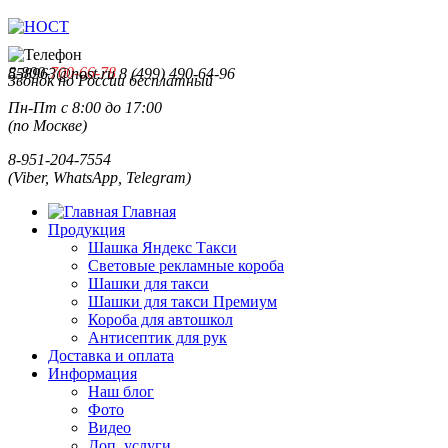
8-800-
700-66-78
558963@nost.ru
8 (499) 490-64-96
Звонок по России бесплатный
Пн-Пт с 8:00 до 17:00
(по Москве)
8-951-204-7554
(Viber, WhatsApp, Telegram)
Главная
Продукция
Шашка Яндекс Такси
Световые рекламные короба
Шашки для такси
Шашки для такси Премиум
Короба для автошкол
Антисептик для рук
Доставка и оплата
Информация
Наш блог
Фото
Видео
Доп. услуги