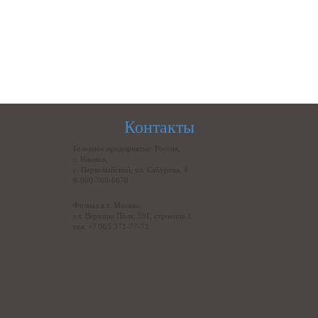
Контакты
Головное предприятие: Россия,
г. Ижевск,
с. Первомайский, ул. Сабурова, 4
8-800-700-6678
Филиал в г. Москва:
ул. Верхние Поля, 59Г, строение 1
тел. +7 965 371-77-71