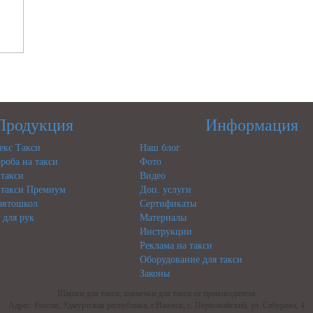
Продукция
Информация
кс Такси
Наш блог
роба на такси
Фото
такси
Видео
такси Премиум
Доп. услуги
 автошкол
Сертификаты
 для рук
Материалы
Инструкции
Реклама на такси
Оборудование для такси
Законы
Шашки для такси, шашечки для такси от производителя
Адрес: Россия, Удмуртская республика, г.Ижевск, с. Первомайский, ул. Сабурова, 4