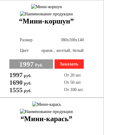
“Мини-коршун”
Размер
380х100х140
Цвет
оранж., желтый, белый
1997
Заказать
Руб.
1997
От 20 шт.
руб.
1690
От 50 шт.
руб.
1555
От 100 шт.
руб.
“Мини-карась”