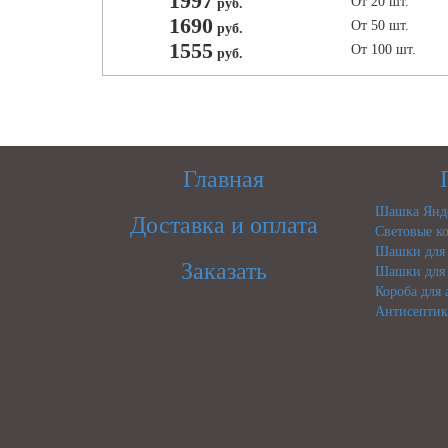
1997
От 20 шт.
руб.
1690
От 50 шт.
руб.
1555
От 100 шт.
руб.
Главная
Шашка Янде
Доставка и оплата
Световые ко
Шашки для 
Заказать
Шашки для 
Короба для
Антисептик