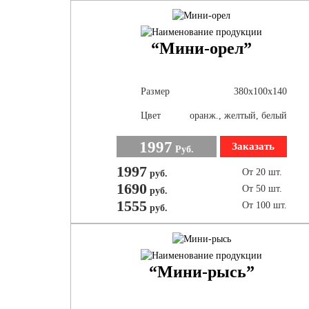
“Мини-орел”
Размер
380х100х140
Цвет
оранж., желтый, белый
1997
Заказать
Руб.
1997
От 20 шт.
руб.
1690
От 50 шт.
руб.
1555
От 100 шт.
руб.
“Мини-рысь”