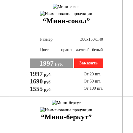
“Мини-сокол”
Размер
380х150х140
Цвет
оранж., желтый, белый
1997
Заказать
Руб.
1997
От 20 шт.
руб.
1690
От 50 шт.
руб.
1555
От 100 шт.
руб.
“Мини-беркут”